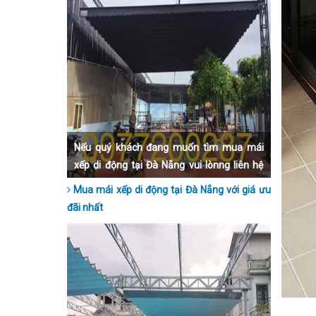
Nếu quý khách đang muốn tìm mua mái
xếp di động tại Đà Nẵng vui lònng liên hệ
qua số hotline 0977200287 để được tư vấn
Mua mái xếp di động tại Đà Nẵng với giá ưu
nhanh nhất nhé.
đãi nhất