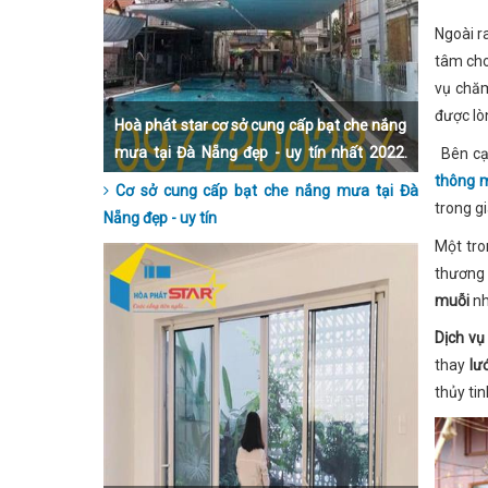
Ngoài r
tâm cho
vụ chăm
được lò
Hoà phát star cơ sở cung cấp bạt che nắng
mưa tại Đà Nẵng đẹp - uy tín nhất 2022.
Bên cạn
Liên hệ qua số hotline 0977200287 để
thông m
Cơ sở cung cấp bạt che nắng mưa tại Đà
được hỗ trợ trực tiếp và tận tình nhất nhé.
trong gi
Nẵng đẹp - uy tín
Một tro
thương
muỗi
nh
Dịch vụ
thay
lư
thủy ti