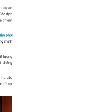
ảo sự an
Các dịch
và chiếm
iàn phơi
hông minh
ất lượng
ới chống
 nhu cầu
m từ sợi