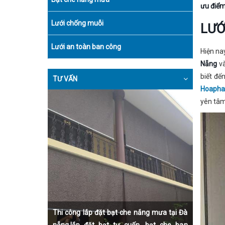
ưu điểm
Lưới chống muỗi
LƯỚ
Lưới an toàn ban công
Hiện na
Nẵng
v
biết đế
TƯ VẤN
Hoaphat
yên tâm
Thi công lắp đặt bạt che nắng mưa tại Đà