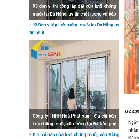
03 đơn vị thi công lắp đặt cửa lưới chống
muỗi tại Đà Nẵng, uy tín chất lượng và bảo
hành dài hạn nhất hiện nay. Hãy liên hệ để
03 Đơn vị lắp lưới chống muỗi tại Đà Nẵng uy
được lắp đặt nhanh nhất, đẹp nhất và giá
tín nhất
thành rẻ nhất Đà Nẵng
Tác dụn
Công ty TNHH Hoà Phát star - địa chỉ bán
Ngăn 
lưới chống muỗi, côn trùng tại Đà Nẵng uy
nhập 
tín nhất hiện nay.
Địa chỉ bán cửa lưới chống muỗi, côn trùng
Bảo v