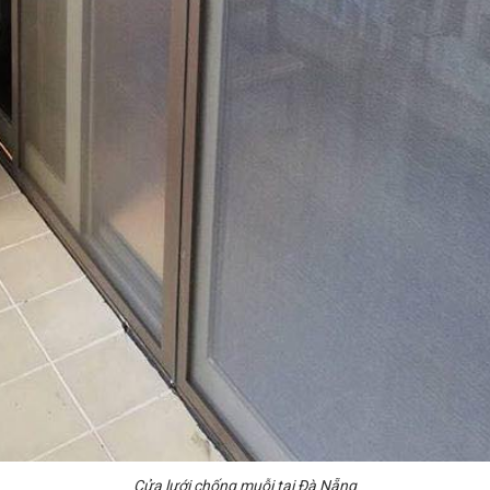
Cửa lưới chống muỗi tại Đà Nẵng