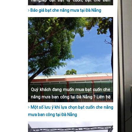
nẵng,lắp đặt bạt tự cuốn, bạt che ban
công, bạt mái hiên, bạt xếp, uy tín chất
Báo giá bạt che nắng mưa tại Đà Nẵng
lượng, bảo hành dài hạn, lắp đặt nhanh
chóng.
Quý khách đang muốn mua bạt cuốn che
nắng mưa ban công tại Đà Nẵng ? Liên hệ
ngay đến Hoà Phát Star qua số hotline để
Một số lưu ý khi lựa chọn bạt cuốn che nắng
được tư vấn nhé.
mưa ban công tại Đà Nẵng