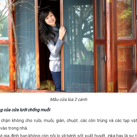
Mẫu cửa lùa 2 cánh
g của cửa lưới chống muỗi
chặn không cho ruồi, muỗi, gián, chuột…các côn trùng và các tạp vậ
vào trong nhà.
ệ gia đình bạn không còn nỗi lo về bệnh sốt xuất huyết, zika hay là sự 