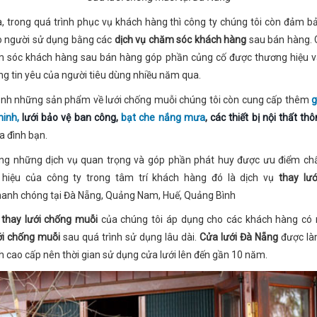
a, trong quá trình phục vụ khách hàng thì công ty chúng tôi còn đảm b
 người sử dụng bằng các
dịch vụ chăm sóc khách hàng
sau bán hàng. 
 sóc khách hàng sau bán hàng góp phần củng cố được thương hiệu 
ng tin yêu của người tiêu dùng nhiều năm qua.
h những sản phẩm về lưới chống muỗi chúng tôi còn cung cấp thêm
g
inh,
lưới bảo vệ ban công,
bạt che nắng mưa
, các thiết bị nội thất t
a đình bạn.
ng những dịch vụ quan trọng và góp phần phát huy được ưu điểm ch
 hiệu của công ty trong tâm trí khách hàng đó là dịch vụ
thay lư
anh chóng tại Đà Nẵng, Quảng Nam, Huế, Quảng Bình
 thay lưới chống muỗi
của chúng tôi áp dụng cho các khách hàng có
ới chống muỗi
sau quá trình sử dụng lâu dài.
Cửa lưới Đà Nẵng
được là
nh cao cấp nên thời gian sử dụng cửa lưới lên đến gần 10 năm.