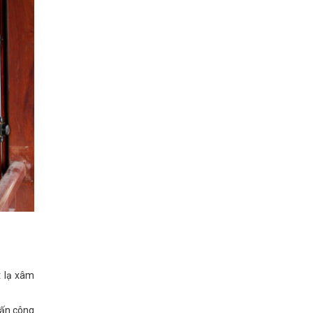
t lạ xâm
tấn công