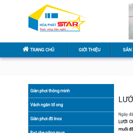
TRANG CHỦ
GIỚI THIỆU
SẢN
Giàn phơi thông minh
LƯỚ
Vách ngăn tổ ong
Ngày đ
Giàn phơi đồ Inox
LƯỚI C
muỗi đã
Bạt che nắng mưa