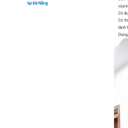
tại Đà Nẵng
của k
Có đư
Có th
lành 
Dùng 