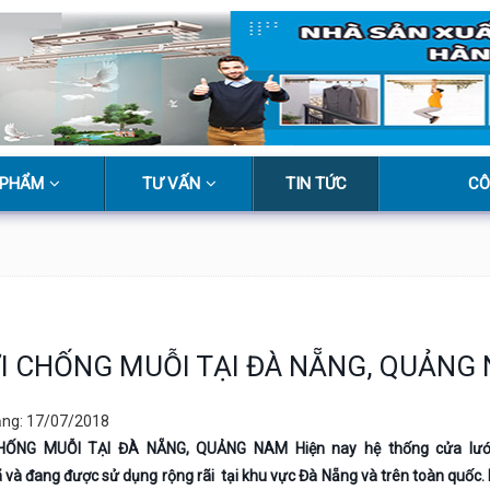
 PHẨM
TƯ VẤN
TIN TỨC
CÔ
I CHỐNG MUỖI TẠI ĐÀ NẴNG, QUẢNG
ăng: 17/07/2018
HỐNG MUỖI TẠI ĐÀ NẴNG, QUẢNG NAM Hiện nay hệ thống cửa lướ
 và đang được sử dụng rộng rãi tại khu vực Đà Nẵng và trên toàn quốc.