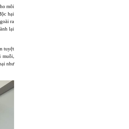
ho môi 
ộc hại 
oài ra 
nh lại 
 tuyệt 
 muỗi, 
ại như 