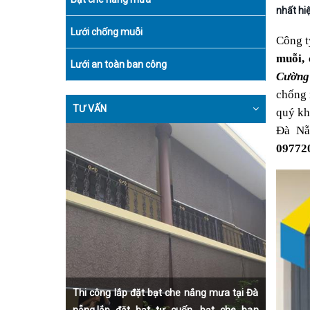
nhất hiệ
Lưới chống muỗi
Công t
muỗi, 
Lưới an toàn ban công
Cường
chống 
TƯ VẤN
quý kh
09772
Thi công lắp đặt bạt che nắng mưa tại Đà