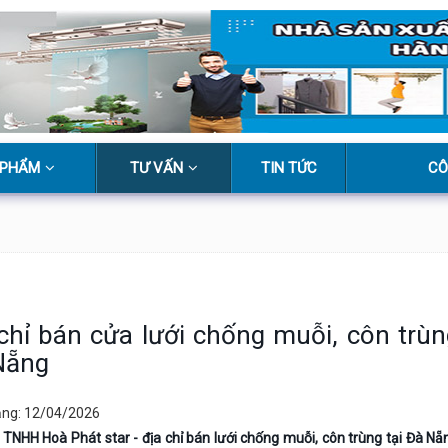
 PHẨM
TƯ VẤN
TIN TỨC
CÔ
chỉ bán cửa lưới chống muỗi, côn trùn
Nẵng
ăng: 12/04/2026
 TNHH Hoà Phát star - địa chỉ bán lưới chống muỗi, côn trùng tại Đà Nẵn