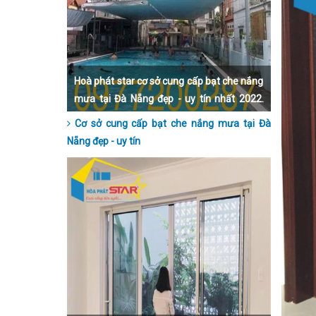
Hoà phát star cơ sở cung cấp bạt che nắng
mưa tại Đà Nẵng đẹp - uy tín nhất 2022.
Liên hệ qua số hotline 0977200287 để
Cơ sở cung cấp bạt che nắng mưa tại Đà
được hỗ trợ trực tiếp và tận tình nhất nhé.
Nẵng đẹp - uy tín