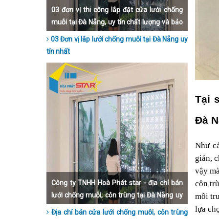
03 đơn vị thi công lắp đặt cửa lưới chống
muỗi tại Đà Nẵng, uy tín chất lượng và bảo
hành dài hạn nhất hiện nay. Hãy liên hệ để
03 Đơn vị lắp lưới chống muỗi tại Đà Nẵng uy
được lắp đặt nhanh nhất, đẹp nhất và giá
tín nhất
thành rẻ nhất Đà Nẵng
Tại 
Đà N
Như cá
gián, 
vậy mà
côn tr
Công ty TNHH Hoà Phát star - địa chỉ bán
lưới chống muỗi, côn trùng tại Đà Nẵng uy
môi tr
tín nhất hiện nay.
lựa ch
Địa chỉ bán cửa lưới chống muỗi, côn trùng