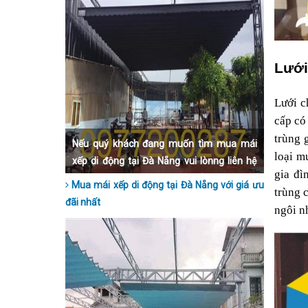
Lưới
Lưới c
cấp có
trùng 
Nếu quý khách đang muốn tìm mua mái
loại m
xếp di động tại Đà Nẵng vui lònng liên hệ
gia đì
qua số hotline 0977200287 để được tư vấn
Mua mái xếp di động tại Đà Nẵng với giá ưu
trùng c
nhanh nhất nhé.
đãi nhất
ngôi n