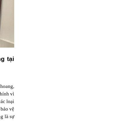
 tại 
hoang, 
ính vì 
c loại 
bảo vệ 
 là sự 