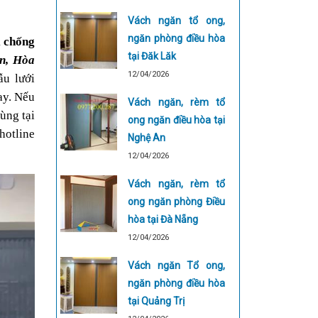
Vách ngăn tổ ong,
ngăn phòng điều hòa
 chống 
tại Đăk Lăk
n, Hòa 
12/04/2026
u lưới 
y. Nếu 
Vách ngăn, rèm tổ
ng tại 
ong ngăn điều hòa tại
Đà Nẵng uy tín. Liên hệ ngay đến công ty chúng tôi qua số hotline 
Nghệ An
12/04/2026
Vách ngăn, rèm tổ
ong ngăn phòng Điều
hòa tại Đà Nẵng
12/04/2026
Vách ngăn Tổ ong,
ngăn phòng điều hòa
tại Quảng Trị