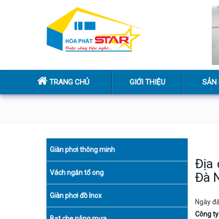
TRANG CHỦ
GIỚI THIỆU
SẢN
Giàn phơi thông minh
Địa 
Vách ngăn tổ ong
Đà 
Giàn phơi đồ Inox
Ngày đ
Công ty
Bạt che nắng mưa