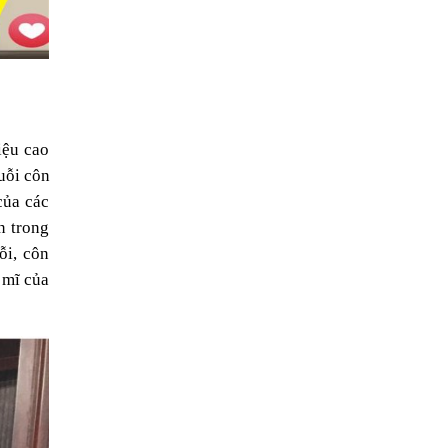
ệu cao 
ỗi côn 
ủa các 
 trong 
i, côn 
 mĩ của 