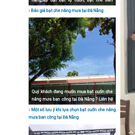
nẵng,lắp đặt bạt tự cuốn, bạt che ban
công, bạt mái hiên, bạt xếp, uy tín chất
Báo giá bạt che nắng mưa tại Đà Nẵng
lượng, bảo hành dài hạn, lắp đặt nhanh
chóng.
Quý khách đang muốn mua bạt cuốn che
nắng mưa ban công tại Đà Nẵng ? Liên hệ
ngay đến Hoà Phát Star qua số hotline để
Một số lưu ý khi lựa chọn bạt cuốn che nắng
được tư vấn nhé.
mưa ban công tại Đà Nẵng