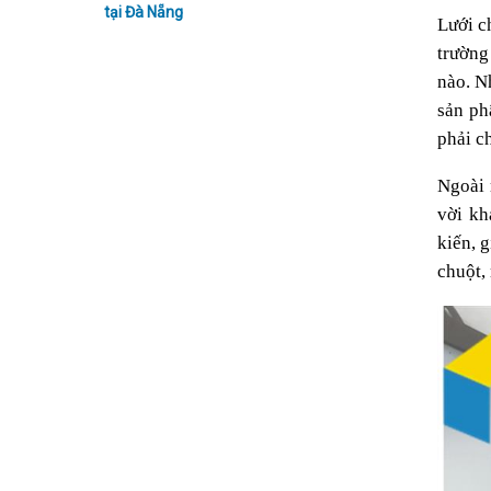
tại Đà Nẵng
Lưới c
trường
nào. N
sản ph
phải c
Ngoài 
vời kh
kiến, 
chuột,