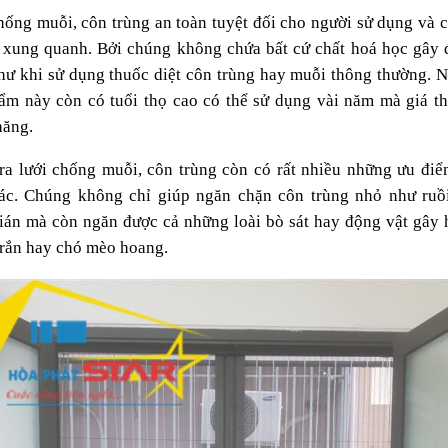
hống muỗi, côn trùng an toàn tuyệt đối cho người sử dụng và c
 xung quanh. Bởi chúng không chứa bất cứ chất hoá học gây đ
hư khi sử dụng thuốc diệt côn trùng hay muỗi thông thường. Ng
ẩm này còn có tuổi thọ cao có thể sử dụng vài năm mà giá thà
hăng.
ra lưới chống muỗi, côn trùng còn có rất nhiều những ưu điểm
ác. Chúng không chỉ giúp ngăn chặn côn trùng nhỏ như ruồi
gián mà còn ngăn được cả những loài bò sát hay động vật gây h
 rắn hay chó mèo hoang. 