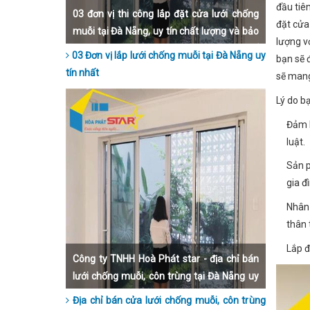
đầu tiê
03 đơn vị thi công lắp đặt cửa lưới chống
đặt cửa
muỗi tại Đà Nẵng, uy tín chất lượng và bảo
lượng v
hành dài hạn nhất hiện nay. Hãy liên hệ để
03 Đơn vị lắp lưới chống muỗi tại Đà Nẵng uy
bạn sẽ 
được lắp đặt nhanh nhất, đẹp nhất và giá
tín nhất
sẽ mang
thành rẻ nhất Đà Nẵng
Lý do b
Đảm b
luật.
Sản p
gia đ
Nhân 
thân 
Lắp đ
Công ty TNHH Hoà Phát star - địa chỉ bán
lưới chống muỗi, côn trùng tại Đà Nẵng uy
tín nhất hiện nay.
Địa chỉ bán cửa lưới chống muỗi, côn trùng