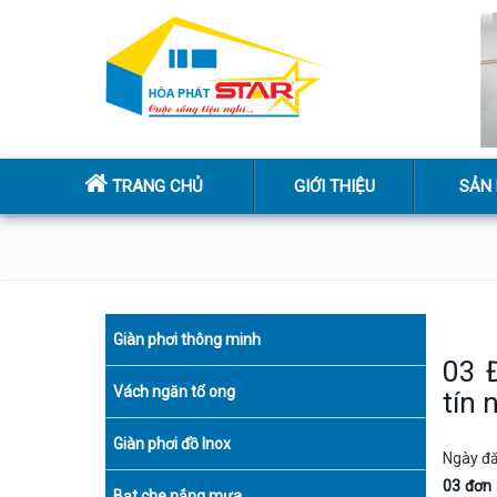
TRANG CHỦ
GIỚI THIỆU
SẢN
Giàn phơi thông minh
03 
Vách ngăn tổ ong
tín 
Giàn phơi đồ Inox
Ngày đ
03 đơn 
Bạt che nắng mưa