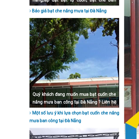
nẵng,lắp đặt bạt tự cuốn, bạt che ban
công, bạt mái hiên, bạt xếp, uy tín chất
Báo giá bạt che nắng mưa tại Đà Nẵng
lượng, bảo hành dài hạn, lắp đặt nhanh
chóng.
Quý khách đang muốn mua bạt cuốn che
nắng mưa ban công tại Đà Nẵng ? Liên hệ
ngay đến Hoà Phát Star qua số hotline để
Một số lưu ý khi lựa chọn bạt cuốn che nắng
được tư vấn nhé.
mưa ban công tại Đà Nẵng