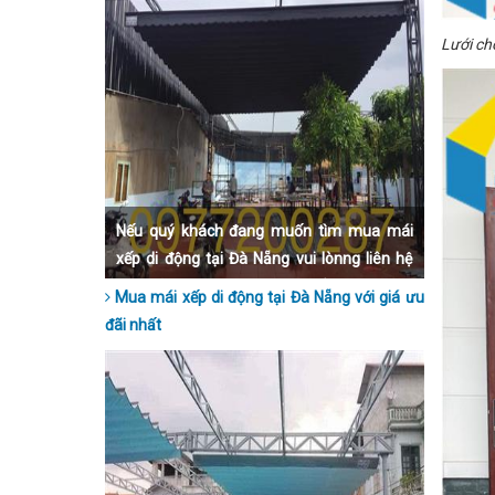
Lưới ch
Nếu quý khách đang muốn tìm mua mái
xếp di động tại Đà Nẵng vui lònng liên hệ
qua số hotline 0977200287 để được tư vấn
Mua mái xếp di động tại Đà Nẵng với giá ưu
nhanh nhất nhé.
đãi nhất