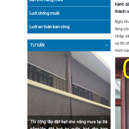
hành dà
thành r
Lưới chống muỗi
Ngồi nh
Lưới an toàn ban công
lắng cử
nhập và
uy tín n
TƯ VẤN
hôm na
Thi công lắp đặt bạt che nắng mưa tại Đà