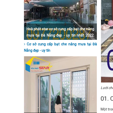
Hoà phát star cơ sở cung cấp bạt che nắng
mưa tại Đà Nẵng đẹp - uy tín nhất 2022.
Liên hệ qua số hotline 0977200287 để
Cơ sở cung cấp bạt che nắng mưa tại Đà
được hỗ trợ trực tiếp và tận tình nhất nhé.
Nẵng đẹp - uy tín
Lưới ch
01. 
Một tro