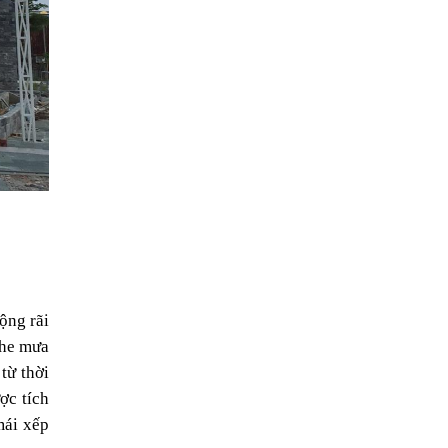
ng rãi 
he mưa 
ừ thời 
c tích 
ái xếp 