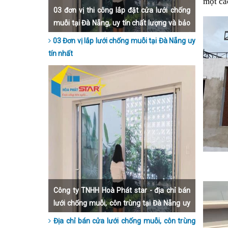
một cá
03 đơn vị thi công lắp đặt cửa lưới chống
muỗi tại Đà Nẵng, uy tín chất lượng và bảo
hành dài hạn nhất hiện nay. Hãy liên hệ để
03 Đơn vị lắp lưới chống muỗi tại Đà Nẵng uy
được lắp đặt nhanh nhất, đẹp nhất và giá
tín nhất
thành rẻ nhất Đà Nẵng
Công ty TNHH Hoà Phát star - địa chỉ bán
lưới chống muỗi, côn trùng tại Đà Nẵng uy
tín nhất hiện nay.
Địa chỉ bán cửa lưới chống muỗi, côn trùng