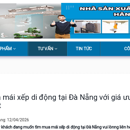
 PHẨM
TƯ VẤN
TIN TỨC
CÔ
mái xếp di động tại Đà Nẵng với giá ư
t
ăng: 12/04/2026
 khách đang muốn tìm mua mái xếp di động tại Đà Nẵng vui lònng liên h