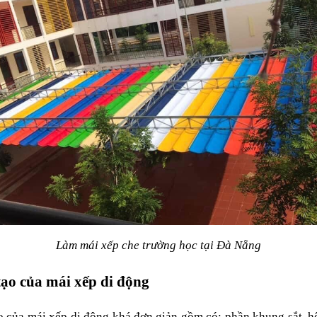
Làm mái xếp che trường học tại Đà Nẵng
ạo của mái xếp di động
o của mái xếp di động khá đơn giản gồm có: phần khung sắt, hệ