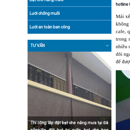
hotline
Lưới chống muỗi
Mái xế
không 
Lưới an toàn ban công
cafe, 
trong 
TƯ VẤN
nhiều 
dõi ng
để đượ
Thi công lắp đặt bạt che nắng mưa tại Đà