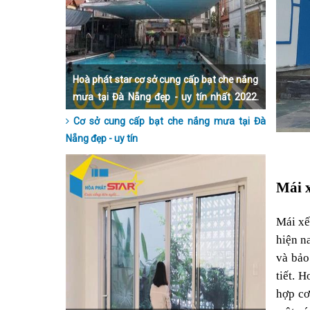
Hoà phát star cơ sở cung cấp bạt che nắng
mưa tại Đà Nẵng đẹp - uy tín nhất 2022.
Liên hệ qua số hotline 0977200287 để
Cơ sở cung cấp bạt che nắng mưa tại Đà
được hỗ trợ trực tiếp và tận tình nhất nhé.
Nẵng đẹp - uy tín
Mái x
Mái xế
hiện n
và bảo
tiết. 
hợp cơ