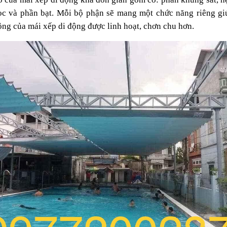
ọc và phần bạt. Mỗi bộ phận sẽ mang một chức năng riêng giú
ộng của mái xếp di động được linh hoạt, chơn chu hơn.