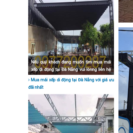
Nếu quý khách đang muốn tìm mua mái
xếp di động tại Đà Nẵng vui lònng liên hệ
qua số hotline 0977200287 để được tư vấn
Mua mái xếp di động tại Đà Nẵng với giá ưu
nhanh nhất nhé.
đãi nhất