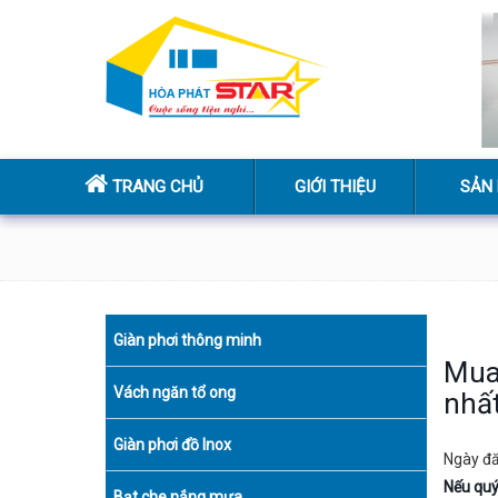
TRANG CHỦ
GIỚI THIỆU
SẢN
Giàn phơi thông minh
Mua 
Vách ngăn tổ ong
nhấ
Giàn phơi đồ Inox
Ngày đ
Nếu quý
Bạt che nắng mưa