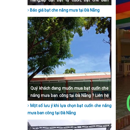
nẵng,lắp đặt bạt tự cuốn, bạt che ban
công, bạt mái hiên, bạt xếp, uy tín chất
Báo giá bạt che nắng mưa tại Đà Nẵng
lượng, bảo hành dài hạn, lắp đặt nhanh
chóng.
Quý khách đang muốn mua bạt cuốn che
nắng mưa ban công tại Đà Nẵng ? Liên hệ
ngay đến Hoà Phát Star qua số hotline để
Một số lưu ý khi lựa chọn bạt cuốn che nắng
được tư vấn nhé.
mưa ban công tại Đà Nẵng