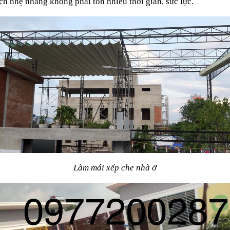
ch nhẹ nhàng không phải tốn nhiều thời gian, sức lực. 
Làm mái xếp che nhà ở