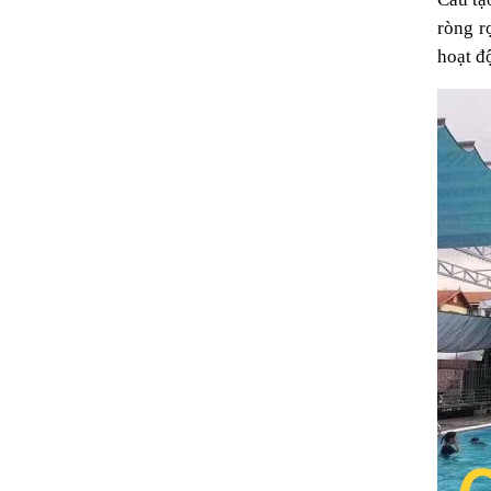
ròng r
hoạt đ