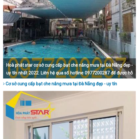
Hoà phát star cơ sở cung cấp bạt che nắng mưa tại Đà Nẵng đẹp -
uy tín nhất 2022. Liên hệ qua số hotline 0977200287 để được hỗ
trợ trực tiếp và tận tình nhất nhé.
Cơ sở cung cấp bạt che nắng mưa tại Đà Nẵng đẹp - uy tín