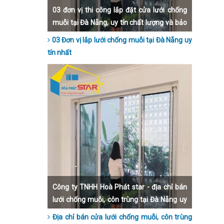
03 đơn vị thi công lắp đặt cửa lưới chống
muỗi tại Đà Nẵng, uy tín chất lượng và bảo
hành dài hạn nhất hiện nay. Hãy liên hệ để
03 Đơn vị lắp lưới chống muỗi tại Đà Nẵng uy
được lắp đặt nhanh nhất, đẹp nhất và giá
tín nhất
thành rẻ nhất Đà Nẵng
Công ty TNHH Hoà Phát star - địa chỉ bán
lưới chống muỗi, côn trùng tại Đà Nẵng uy
tín nhất hiện nay.
Địa chỉ bán cửa lưới chống muỗi, côn trùng