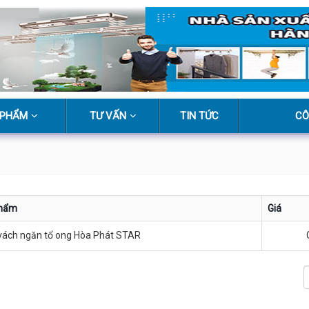
 PHẨM
TƯ VẤN
TIN TỨC
CÔ
phẩm
Giá
vách ngăn tổ ong Hòa Phát STAR