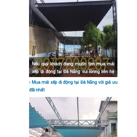
Nếu quý khách đang muốn tìm mua mái
xếp di động tại Đà Nẵng vui lònng liên hệ
qua số hotline 0977200287 để được tư vấn
Mua mái xếp di động tại Đà Nẵng với giá ưu
nhanh nhất nhé.
đãi nhất