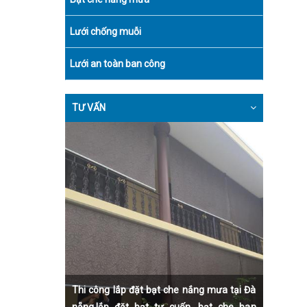
Lưới chống muỗi
Lưới an toàn ban công
TƯ VẤN
Thi công lắp đặt bạt che nắng mưa tại Đà