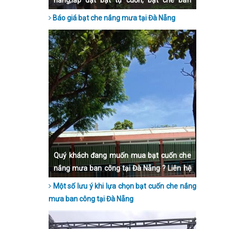
nẵng,lắp đặt bạt tự cuốn, bạt che ban
công, bạt mái hiên, bạt xếp, uy tín chất
Báo giá bạt che nắng mưa tại Đà Nẵng
lượng, bảo hành dài hạn, lắp đặt nhanh
chóng.
Quý khách đang muốn mua bạt cuốn che
nắng mưa ban công tại Đà Nẵng ? Liên hệ
ngay đến Hoà Phát Star qua số hotline để
Một số lưu ý khi lựa chọn bạt cuốn che nắng
được tư vấn nhé.
mưa ban công tại Đà Nẵng