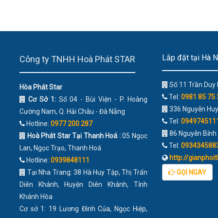
Lắp đặt tại Hà 
Công ty TNHH Hoà Phát STAR
Số 11 Trần Duy 
Hòa Phát Star
Tel:
0981 85 75 
Cơ Sở 1:
Số 04 - Bùi Viện - P. Hoàng
336 Nguyễn Huy 
Cường Nam, Q. Hải Châu - Đà Nẵng
Tel:
094974511
Hotline:
0977 200 287
86 Nguyễn Bỉnh 
Hoà Phát Star Tại Thanh Hoá :
05 Ngọc
Tel:
093434588
Lan, Ngọc Trạo, Thanh Hoá
http://gianpho
Hotline:
0939848111
Tại Nha Trang: 38 Hà Huy Tập, Thị Trấn
GỌI NGAY
Diên Khánh, Huyện Diên Khánh, Tỉnh
Khánh Hòa
Cơ sở 1: 19 Lương Đình Của, Ngọc Hiệp,