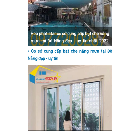
Hoà phát star cơ sở cung cấp bạt che nắng
mưa tại Đà Nẵng đẹp - uy tín nhất 2022.
Liên hệ qua số hotline 0977200287 để
Cơ sở cung cấp bạt che nắng mưa tại Đà
được hỗ trợ trực tiếp và tận tình nhất nhé.
Nẵng đẹp - uy tín