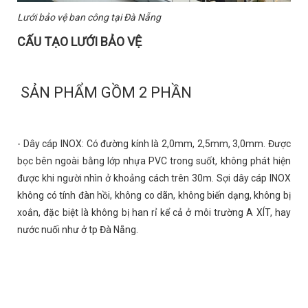
Lưới bảo vệ ban công tại Đà Nẵng
CẤU TẠO LƯỚI BẢO VỆ
SẢN PHẨM GỒM 2 PHẦN
- Dây cáp INOX: Có đường kính là 2,0mm, 2,5mm, 3,0mm. Được
bọc bên ngoài bằng lớp nhựa PVC trong suốt, không phát hiện
được khi người nhìn ở khoảng cách trên 30m. Sợi dây cáp INOX
không có tính đàn hồi, không co dãn, không biến dạng, không bị
xoắn, đặc biệt là không bị han rỉ kể cả ở môi trường A XÍT, hay
nước nuối như ở tp Đà Nẵng.